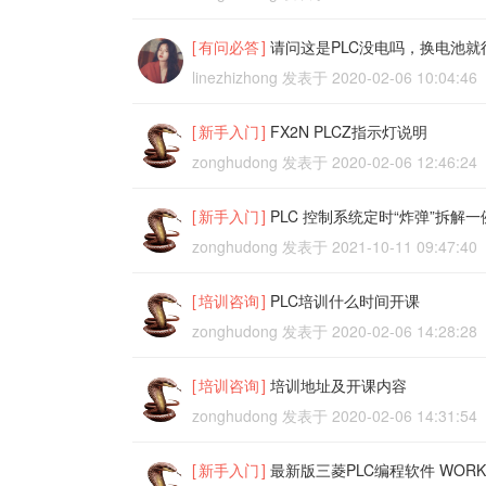
[
有问必答
]
请问这是PLC没电吗，换电池就
linezhizhong
发表于
2020-02-06 10:04:46
[
新手入门
]
FX2N PLCZ指示灯说明
zonghudong
发表于
2020-02-06 12:46:24
[
新手入门
]
PLC 控制系统定时“炸弹”拆解一
zonghudong
发表于
2021-10-11 09:47:40
[
培训咨询
]
PLC培训什么时间开课
zonghudong
发表于
2020-02-06 14:28:28
[
培训咨询
]
培训地址及开课内容
zonghudong
发表于
2020-02-06 14:31:54
[
新手入门
]
最新版三菱PLC编程软件 WOR