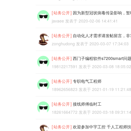
[
站务公开
]
因为新型冠状病毒传染影响，暂
javaee
发表于
2020-02-06 14:41:41
[
站务公开
]
自动化人才需求请发帖留言，非
zonghudong
发表于
2020-03-07 17:34:03
[
站务公开
]
西门子编程软件s7200smart问
19812217591
发表于
2020-03-08 18:05:0
[
站务公开
]
专职电气工程师
18962656823
发表于
2021-01-19 11:21:4
[
站务公开
]
接线师傅临时工
18261664772
发表于
2020-03-18 09:31:1
[
站务公开
]
欢迎参加中宇工控 千人工程师