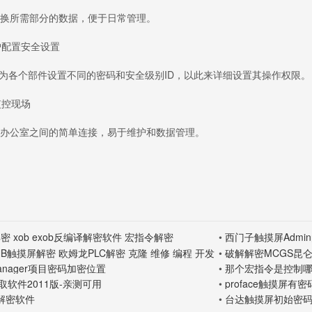
所需部分的数据，便于日常管理。
配置安全设置
允许为各个部件设置不同的密码和安全级别ID，以此来详细设置其操作权限。
控现场
公室之间的简单连接，易于维护和数据管理。
 xob exob反编译解密软件 宏指令解密
•
西门子触摸屏Admi
 NB触摸屏解密 欧姆龙PLC解密 克隆 维修 编程 开发
•
破解解密MCGS昆仑
密码
 Manager项目密码加密位置
•
那个宏指令是控制
码读取软件2011版-亲测可用
•
proface触摸屏
屏解密软件
•
台达触摸屏初始密