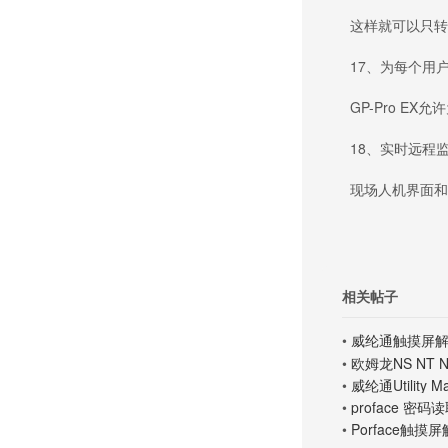
这样就可以只转换
17、为每个用户
GP-Pro EX
18、实时远程监
现场人机界面和办
相关帖子
•
威纶通触摸屏解密
•
欧姆龙NS NT
•
威纶通Utility
•
proface 密
•
Porface触摸