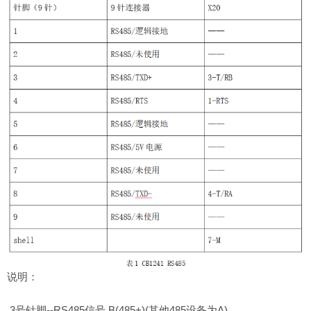
说明：
3号针脚--RS485信号 B(485+)(其他485设备为A)